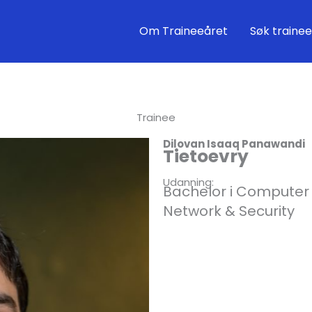
Om Traineeåret
Søk trainee
Trainee
Dilovan Isaaq Panawandi
Tietoevry
Udanning:
Bachelor i Computer
Network & Security